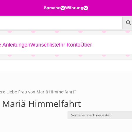
Sprache
Währung


e Anleitungen
Wunschliste
Ihr Konto
Über
ere Liebe Frau von Mariä Himmelfahrt“
n Mariä Himmelfahrt