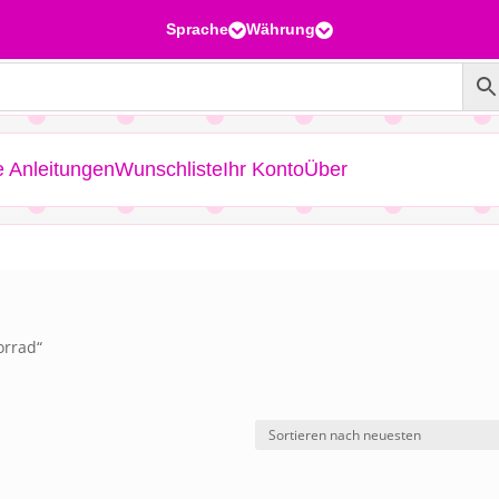
Sprache
Währung


e Anleitungen
Wunschliste
Ihr Konto
Über
orrad“