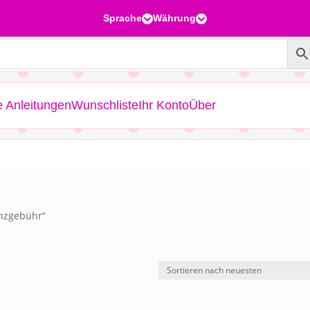
Sprache
Währung


e Anleitungen
Wunschliste
Ihr Konto
Über
enzgebühr“