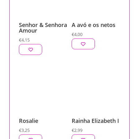
Senhor & Senhora
A avó e os netos
Amour
€
4,00
€
4,15
Rosalie
Rainha Elizabeth I
€
3,25
€
2,99