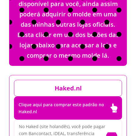
disponível para você, ainda assim
poderá adquirir o molde em uma
das minhas outras lojas oficiais.
Basta clicar em um dos botões das
lojas abaixo para acessar a loja e
comprar o mesmo molde lá.
Haked.nl
Clique aqui para comprar este padrão no

Haked.nl
No Haked (site holandês), você pode pagar
com Bancontact, iDEAL, transferência