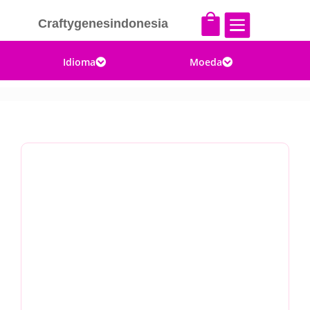


Craftygenesindonesia
Idioma
Moeda

