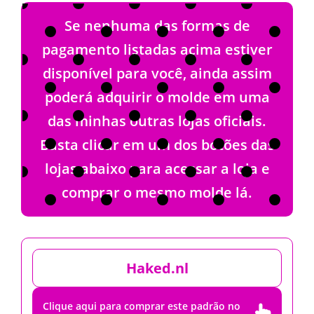
Se nenhuma das formas de
pagamento listadas acima estiver
disponível para você, ainda assim
poderá adquirir o molde em uma
das minhas outras lojas oficiais.
Basta clicar em um dos botões das
lojas abaixo para acessar a loja e
comprar o mesmo molde lá.
Haked.nl
Clique aqui para comprar este padrão no
