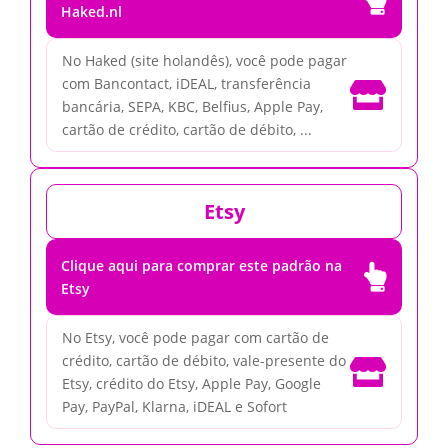
Haked.nl
No Haked (site holandês), você pode pagar
com Bancontact, iDEAL, transferência

bancária, SEPA, KBC, Belfius, Apple Pay,
cartão de crédito, cartão de débito, ...
Etsy
Clique aqui para comprar este padrão na

Etsy
No Etsy, você pode pagar com cartão de
crédito, cartão de débito, vale-presente do

Etsy, crédito do Etsy, Apple Pay, Google
Pay, PayPal, Klarna, iDEAL e Sofort