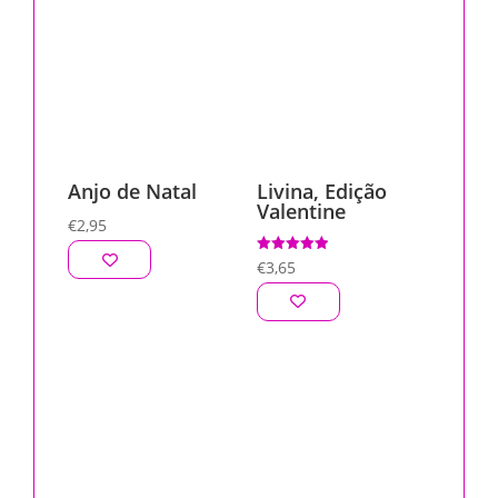
Anjo de Natal
Livina, Edição
Valentine
€
2,95
Avaliação
€
3,65
5.00
de 5