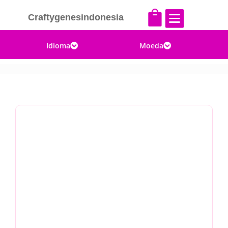


Craftygenesindonesia
Idioma
Moeda

