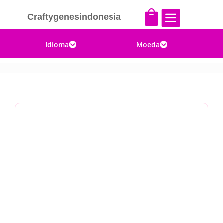


Craftygenesindonesia
Idioma
Moeda

