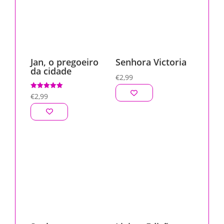
Jan, o pregoeiro
Senhora Victoria
da cidade
€
2,99
Avaliação
€
2,99
5.00
de 5