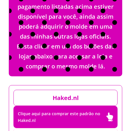
pagamento listadas acima estiver
disponível para você, ainda assim
poderá adquirir o molde em uma
das minhas outras lojas oficiais.
Basta clicar em um dos botões das
lojas abaixo para acessar a loja e
comprar o mesmo molde lá.
Haked.nl
Clique aqui para comprar este padrão no

Haked.nl