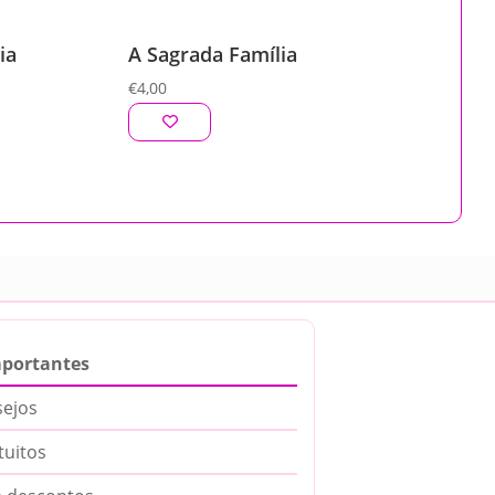
ia
A Sagrada Família
€
4,00
mportantes
sejos
tuitos