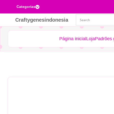
Categorias

Craftygenesindonesia
Página inicial
Loja
Padrões g