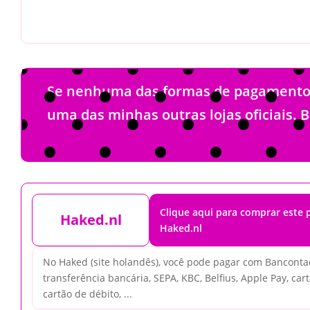
Se nenhuma das formas de pagamento li
uma das minhas outras lojas oficiais. 
Clique aqui para comprar este
Haked.nl
Haked.nl
No Haked (site holandês), você pode pagar com Bancontac
transferência bancária, SEPA, KBC, Belfius, Apple Pay, cart
cartão de débito, ...