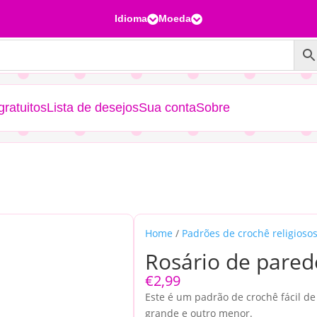
Idioma
Moeda


ratuitos
Lista de desejos
Sua conta
Sobre
Home
/
Padrões de crochê religioso
Rosário de pared
€
2,99
Este é um padrão de crochê fácil de 
grande e outro menor.