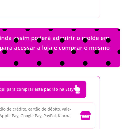
ainda assim poderá adquirir o molde em
o para acessar a loja e comprar o mesmo

qui para comprar este padrão na Etsy
o de crédito, cartão de débito, vale-

 Apple Pay, Google Pay, PayPal, Klarna,