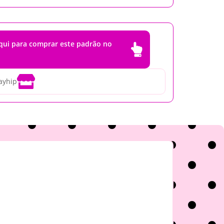
aqui para comprar este padrão no


ayhip