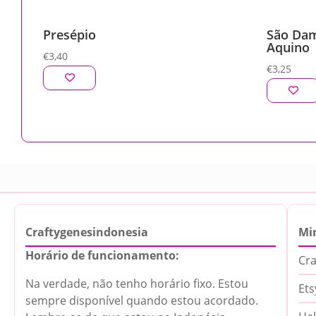
Presépio
São Dam
Aquino
€
3,40
€
3,25
Craftygenesindonesia
Mi
Horário de funcionamento:
Cra
Na verdade, não tenho horário fixo. Estou
Ets
sempre disponível quando estou acordado.