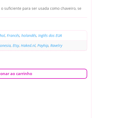
 suficiente para ser usada como chaveiro, se
hol
,
Francês
,
holandês
,
Inglês dos EUA
donesia
,
Etsy
,
Haked.nl
,
Payhip
,
Ravelry
ionar ao carrinho