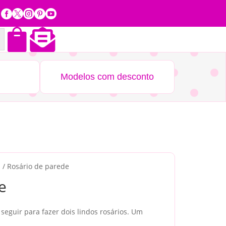







Modelos com desconto
s
/ Rosário de parede
e
seguir para fazer dois lindos rosários. Um