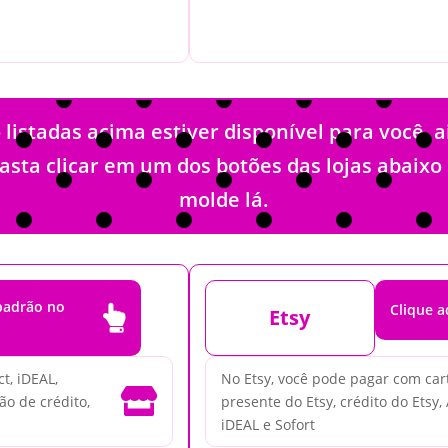
stadas acima estiver disponível para você, 
Basta clicar em um dos botões das lojas abaix
molde lá.
 padrão no
Clique a

Etsy
t, iDEAL,
No Etsy, você pode pagar com cartã

ão de crédito,
presente do Etsy, crédito do Etsy,
iDEAL e Sofort