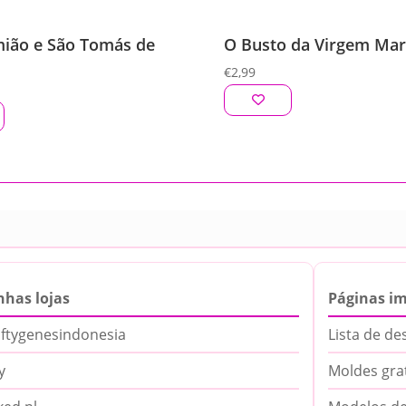
ião e São Tomás de
O Busto da Virgem Mar
€
2,99
nhas lojas
Páginas i
ftygenesindonesia
Lista de de
y
Moldes gra