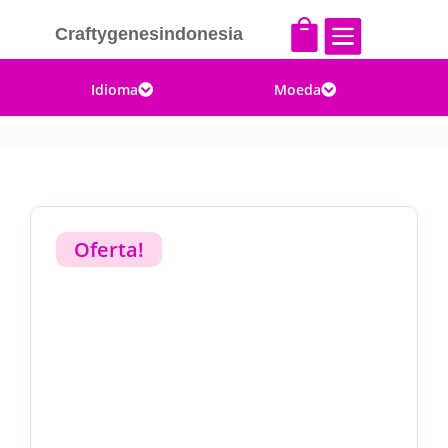


Craftygenesindonesia
Idioma
Moeda


Oferta!