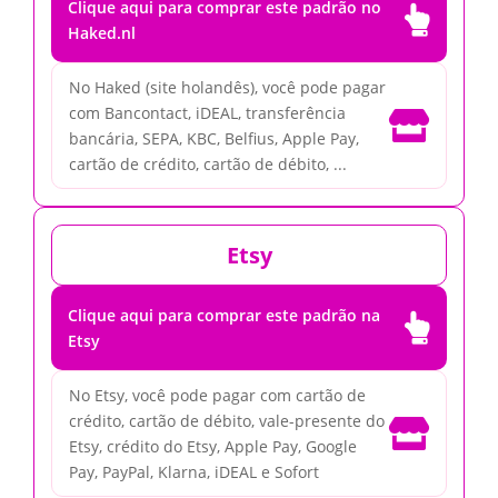
Clique aqui para comprar este padrão no

Haked.nl
No Haked (site holandês), você pode pagar
com Bancontact, iDEAL, transferência

bancária, SEPA, KBC, Belfius, Apple Pay,
cartão de crédito, cartão de débito, ...
Etsy
Clique aqui para comprar este padrão na

Etsy
No Etsy, você pode pagar com cartão de
crédito, cartão de débito, vale-presente do

Etsy, crédito do Etsy, Apple Pay, Google
Pay, PayPal, Klarna, iDEAL e Sofort