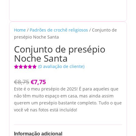
Home
/
Padrões de crochê religiosos
/ Conjunto de
presépio Noche Santa
Conjunto de presépio
Noche Santa
(
0
avaliação de cliente)
Avaliado
como
5.00
O
O
€
8,75
€
7,75
de 5, com
baseado
preço
preço
Este é o meu presépio de 2025! É para aqueles que
em
original
atual
avaliação de
não têm muito espaço em casa, mas ainda assim
cliente
era:
é:
querem um presépio bastante completo. Tudo o que
€8,75.
€7,75.
você vê nas fotos está incluído!
Informação adicional