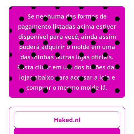
Se nenhuma das formas de
pagamento listadas acima estiver
disponível para você, ainda assim
poderá adquirir o molde em uma
das minhas outras lojas oficiais.
Basta clicar em um dos botões das
lojas abaixo para acessar a loja e
comprar o mesmo molde lá.
Haked.nl