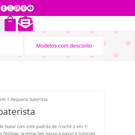







Modelos com desconto
 em 1 Pequeno baterista
aterista
de Natal com este padrão de crochê 2 em 1!
s festivas, orientações passo a passo e tutoriais