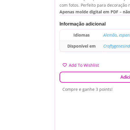
com fotos. Perfeito para decoração n
Apenas molde digital em PDF – nã
Informação adicional
Idiomas
Alemão
,
espan
Disponível em
Craftygenesin
Add To Wishlist
Adic
Compre e ganhe 3 points!