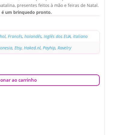
atalina, presentes feitos à mão e feiras de Natal.
o é um brinquedo pronto.
hol
,
Francês
,
holandês
,
Inglês dos EUA
,
italiano
donesia
,
Etsy
,
Haked.nl
,
Payhip
,
Ravelry
ionar ao carrinho