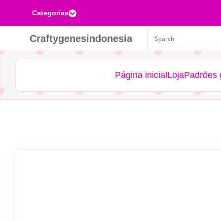
Categorias

Craftygenesindonesia
Página inicial
Loja
Padrões g