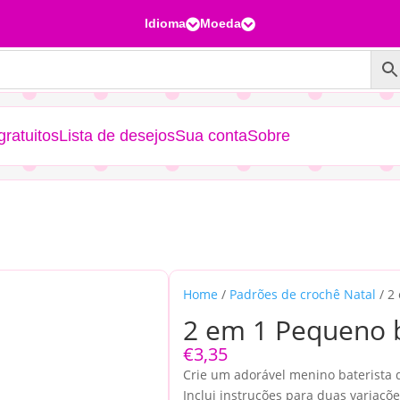
Idioma
Moeda


ratuitos
Lista de desejos
Sua conta
Sobre
Home
/
Padrões de crochê Natal
/ 2
2 em 1 Pequeno b
€
3,35
Crie um adorável menino baterista 
Inclui instruções para duas variaçõe