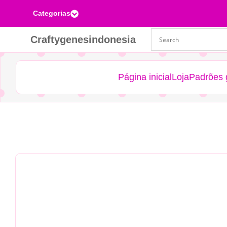
Categorias

Craftygenesindonesia
Página inicial
Loja
Padrões g