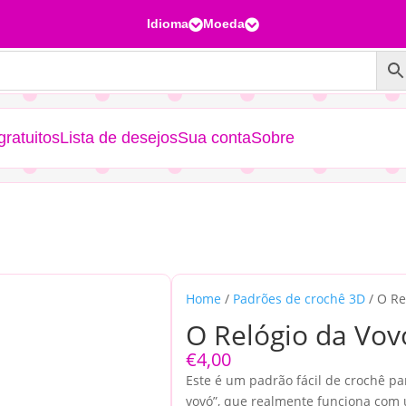
Idioma
Moeda


ratuitos
Lista de desejos
Sua conta
Sobre
Home
/
Padrões de crochê 3D
/ O Re
O Relógio da Vov
€
4,00
Este é um padrão fácil de crochê par
vovó”, que realmente funciona com 