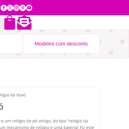







Modelos com desconto
lógio da Vovó
ó
a um relógio de pé antigo, do tipo “relógio da
um mecanismo de relógio e uma bateria! Fiz este