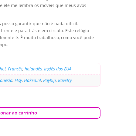
e ele me lembra os móveis que meus avós
s posso garantir que não é nada difícil.
frente e para trás e em círculo. Este relógio
almente é. É muito trabalhoso, como você pode
mpo.
hol
,
Francês
,
holandês
,
Inglês dos EUA
donesia
,
Etsy
,
Haked.nl
,
Payhip
,
Ravelry
ionar ao carrinho