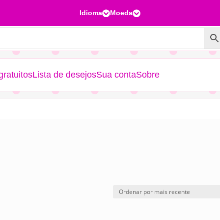
Idioma
Moeda


ratuitos
Lista de desejos
Sua conta
Sobre