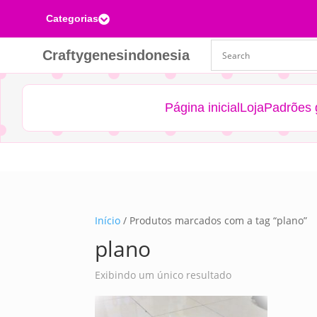
Categorias

Craftygenesindonesia
Página inicial
Loja
Padrões g
Início
/ Produtos marcados com a tag “plano”
plano
Exibindo um único resultado