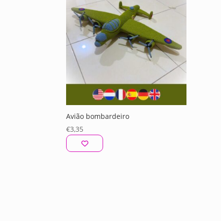
Avião bombardeiro
€
3,35