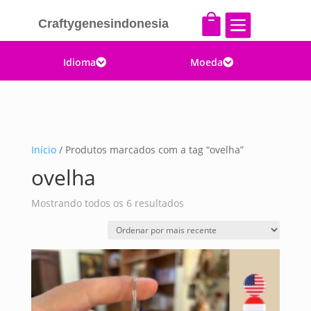


Craftygenesindonesia
Idioma
Moeda


Início
/ Produtos marcados com a tag “ovelha”
ovelha
Classificado
Mostrando todos os 6 resultados
por
mais
recente