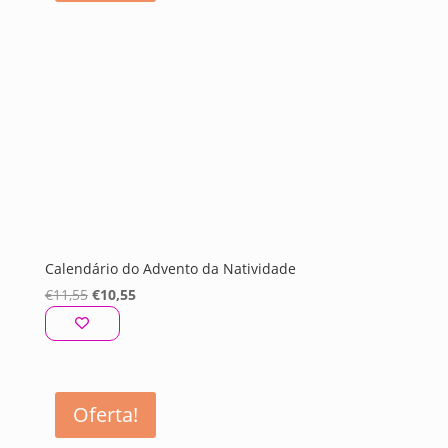
Calendário do Advento da Natividade
O
O
€
11,55
€
10,55
preço
preço
original
atual
era:
é:
€11,55.
€10,55.
Oferta!