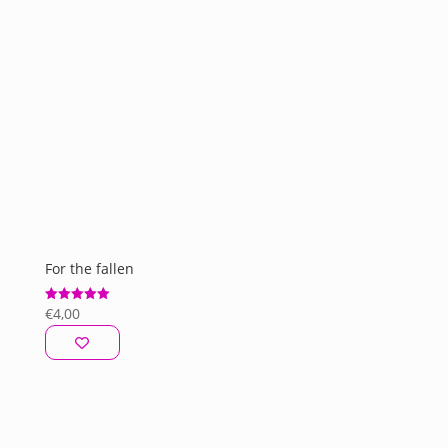
For the fallen
€
4,00
Avaliação
5.00
de 5