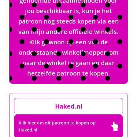
genoemde betaalmethoden voor
jou beschikbaar is, kun je het
patroon nog steeds kopen via een
van mijn andere officiële winkels.
Klik gewoon op een van de
onderstaande winkelknoppen om
naar de winkel te gaan en daar
hetzelfde patroon te kopen.
Haked.nl
Klik hier om dit patroon te kopen op

Haked.nl