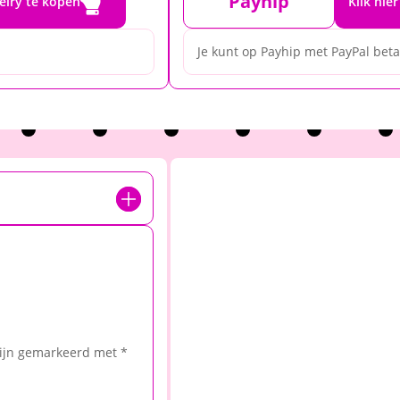

Payhip
elry te kopen
Klik hie
Je kunt op Payhip met PayPal bet
zijn gemarkeerd met
*