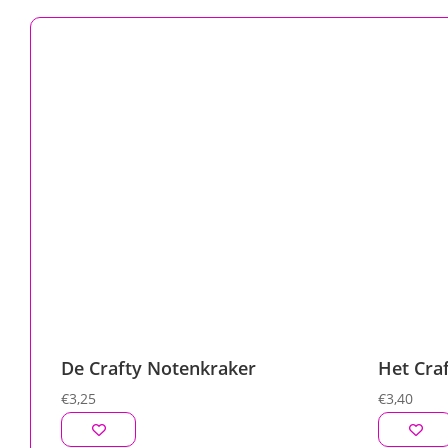
De Crafty Notenkraker
Het Craf
€
3,25
€
3,40