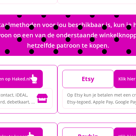
almethoden voor jou beschikbaar is, kun je 
gewoon op een van de onderstaande winkelknop
hetzelfde patroon te kopen.

Etsy
pen op Haked.nl
Klik hie
ontact, iDEAL,
Op Etsy kun je betalen met een cr

d, debetkaart, ...
Etsy-tegoed, Apple Pay, Google Pay