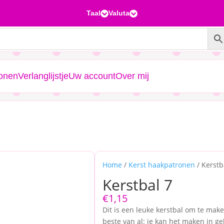
Taal
Valuta


ronen
Verlanglijstje
Uw account
Over mij
Home
/
Kerst haakpatronen
/ Kerstb
Kerstbal 7
€
1,15
Dit is een leuke kerstbal om te mak
beste van al: je kan het maken in ge