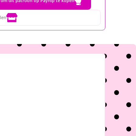

r om dit patroon op Payhip te kopen

alen