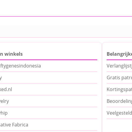
jn winkels
Belangrijk
ftygenesindonesia
Verlanglijst
y
Gratis pat
ed.nl
Kortingspa
elry
Beoordelin
yhip
Veelgestel
ative Fabrica