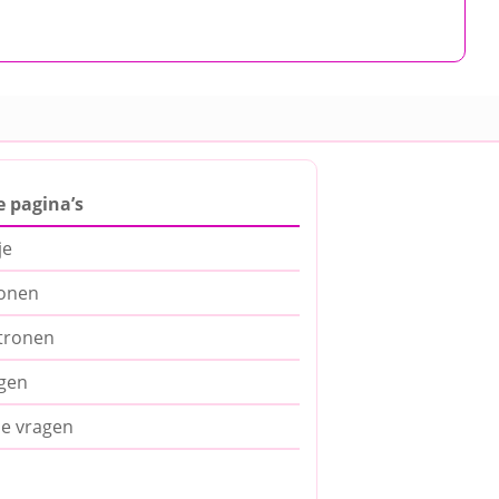
e pagina’s
je
ronen
tronen
gen
de vragen