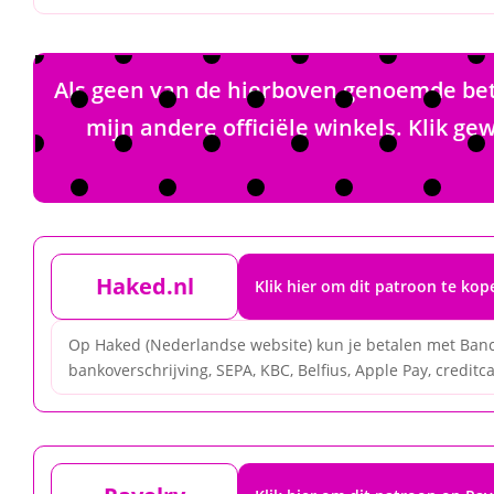
Als geen van de hierboven genoemde beta
mijn andere officiële winkels. Klik 
Haked.nl
Klik hier om dit patroon te ko
Op Haked (Nederlandse website) kun je betalen met Banc
bankoverschrijving, SEPA, KBC, Belfius, Apple Pay, creditcar