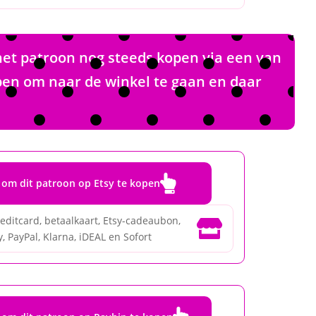
het patroon nog steeds kopen via een van
pen om naar de winkel te gaan en daar

r om dit patroon op Etsy te kopen
editcard, betaalkaart, Etsy-cadeaubon,

, PayPal, Klarna, iDEAL en Sofort