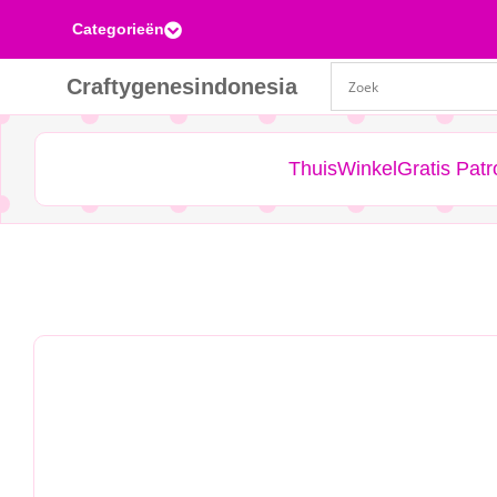
Categorieën

Craftygenesindonesia
Thuis
Winkel
Gratis Pat