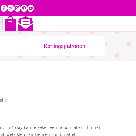







Kortingspatronen
al 7
en. In 1 dag kan je zeker een hoop maken. En het
lijk welk kleur en kleuren combinatie!