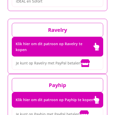
iDEAL en Sofort
Ravelry
Klik hier om dit patroon op Ravelry te

kopen

Je kunt op Ravelry met PayPal betalen
Payhip

Klik hier om dit patroon op Payhip te kopen

Je kunt op Payhip met PayPal betalen