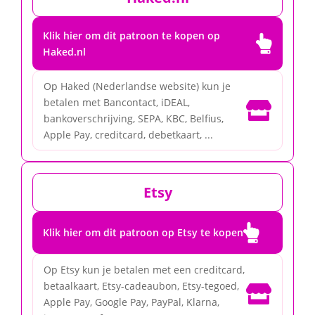
Klik hier om dit patroon te kopen op

Haked.nl
Op Haked (Nederlandse website) kun je
betalen met Bancontact, iDEAL,

bankoverschrijving, SEPA, KBC, Belfius,
Apple Pay, creditcard, debetkaart, ...
Etsy

Klik hier om dit patroon op Etsy te kopen
Op Etsy kun je betalen met een creditcard,
betaalkaart, Etsy-cadeaubon, Etsy-tegoed,

Apple Pay, Google Pay, PayPal, Klarna,