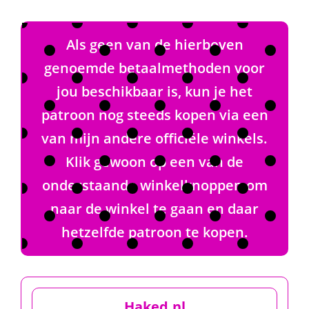
Als geen van de hierboven
genoemde betaalmethoden voor
jou beschikbaar is, kun je het
patroon nog steeds kopen via een
van mijn andere officiële winkels.
Klik gewoon op een van de
onderstaande winkelknoppen om
naar de winkel te gaan en daar
hetzelfde patroon te kopen.
Haked.nl