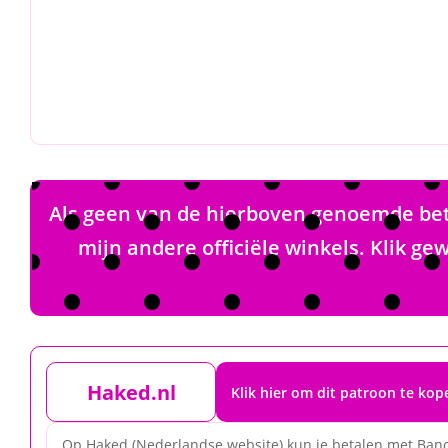
Als geen van de hierboven genoemde beta
mijn andere officiële winkels. Klik 
Haked.nl
Klik hier om dit patroon te ko
Op Haked (Nederlandse website) kun je betalen met Banc