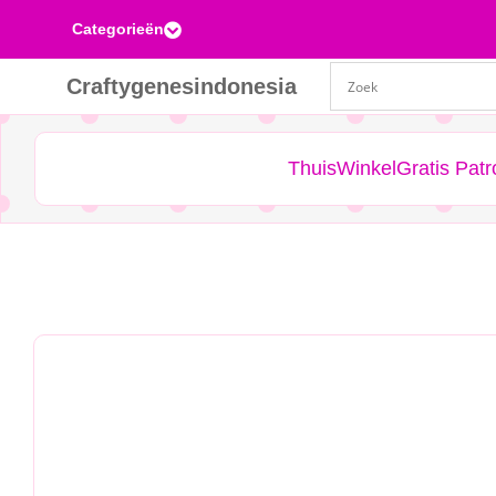
Categorieën

Craftygenesindonesia
Thuis
Winkel
Gratis Pat