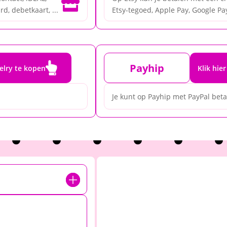

d, debetkaart, ...
Etsy-tegoed, Apple Pay, Google Pay

Payhip
elry te kopen
Klik hie
Je kunt op Payhip met PayPal bet