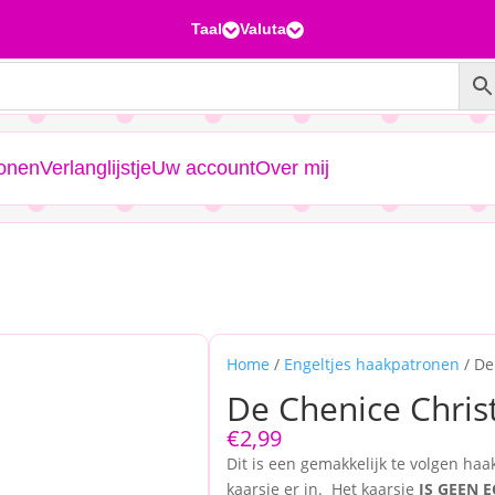
Taal
Valuta


ronen
Verlanglijstje
Uw account
Over mij
Home
/
Engeltjes haakpatronen
/ De
De Chenice Chris
€
2,99
Dit is een gemakkelijk te volgen ha
kaarsje er in. Het kaarsje
IS GEEN E