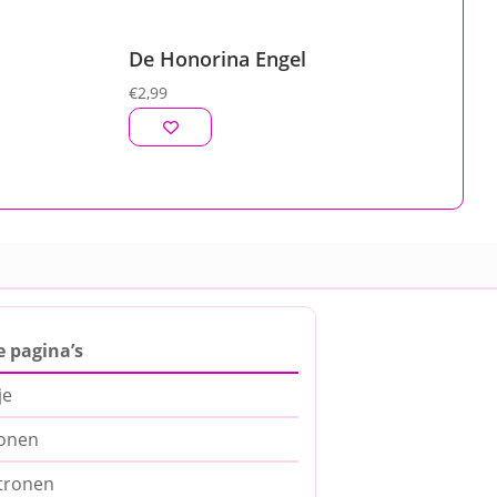
De Honorina Engel
€
2,99
e pagina’s
je
ronen
tronen