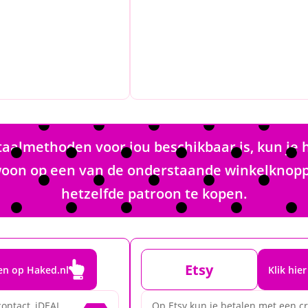
almethoden voor jou beschikbaar is, kun je 
gewoon op een van de onderstaande winkelknop
hetzelfde patroon te kopen.

Etsy
pen op Haked.nl
Klik hie
ontact, iDEAL,
Op Etsy kun je betalen met een cr