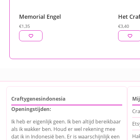
Memorial Engel
Het Craf
€
1,35
€
3,40
Craftygenesindonesia
Mi
Openingstijden:
Cra
Ik heb er eigenlijk geen. Ik ben altijd bereikbaar
Ets
als ik wakker ben. Houd er wel rekening mee
Hak
dat ik in Indonesië ben. Er is waarschijnlijk een