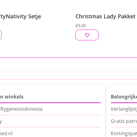
tyNativity Setje
Christmas Lady Pakket
€
5,95
jn winkels
Belangrijk
ftygenesindonesia
Verlanglijst
y
Gratis pat
ed.nl
Kortingspa