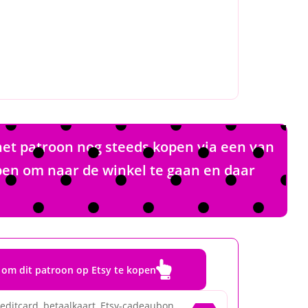
het patroon nog steeds kopen via een van
pen om naar de winkel te gaan en daar

r om dit patroon op Etsy te kopen
editcard, betaalkaart, Etsy-cadeaubon,