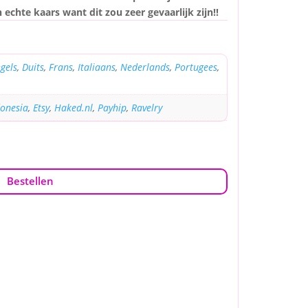
echte kaars want dit zou zeer gevaarlijk zijn!!
gels
,
Duits
,
Frans
,
Italiaans
,
Nederlands
,
Portugees
,
donesia
,
Etsy
,
Haked.nl
,
Payhip
,
Ravelry
Bestellen