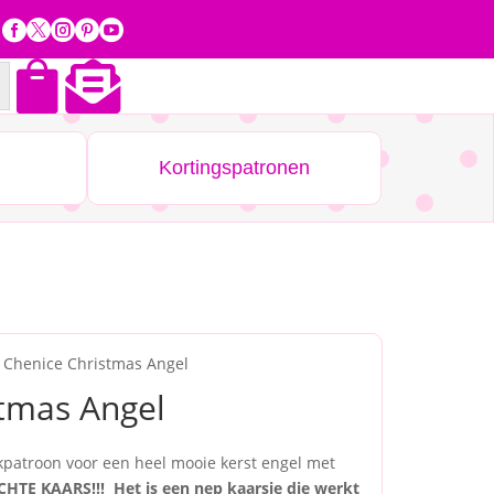







Kortingspatronen
 Chenice Christmas Angel
tmas Angel
akpatroon voor een heel mooie kerst engel met
CHTE KAARS!!! Het is een nep kaarsje die werkt