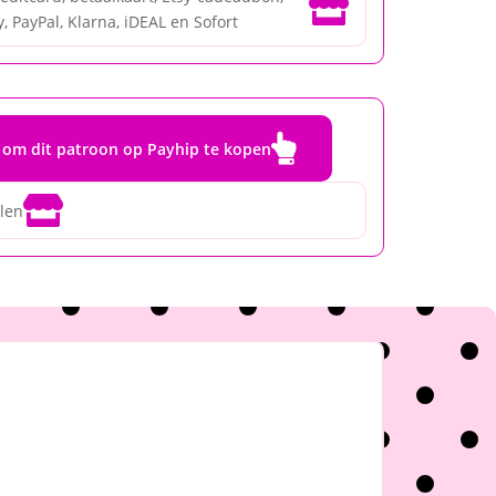

, PayPal, Klarna, iDEAL en Sofort

r om dit patroon op Payhip te kopen

alen