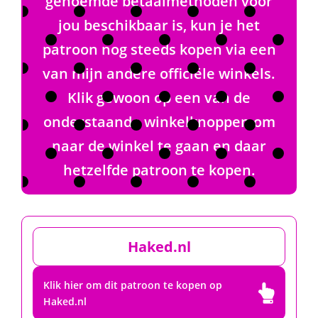
genoemde betaalmethoden voor
jou beschikbaar is, kun je het
patroon nog steeds kopen via een
van mijn andere officiële winkels.
Klik gewoon op een van de
onderstaande winkelknoppen om
naar de winkel te gaan en daar
hetzelfde patroon te kopen.
Haked.nl
Klik hier om dit patroon te kopen op

Haked.nl