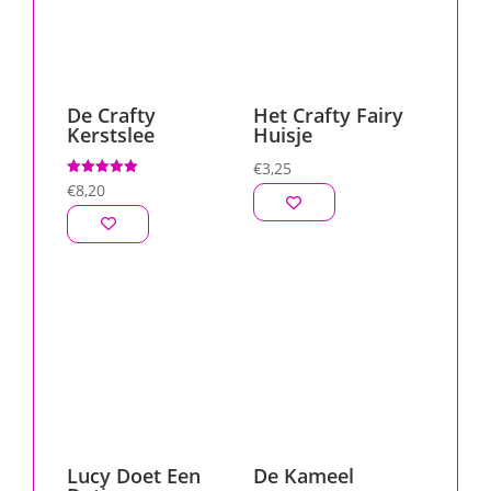
De Crafty
Het Crafty Fairy
Kerstslee
Huisje
€
3,25
Gewaardeerd
€
8,20
5.00
uit 5
Lucy Doet Een
De Kameel