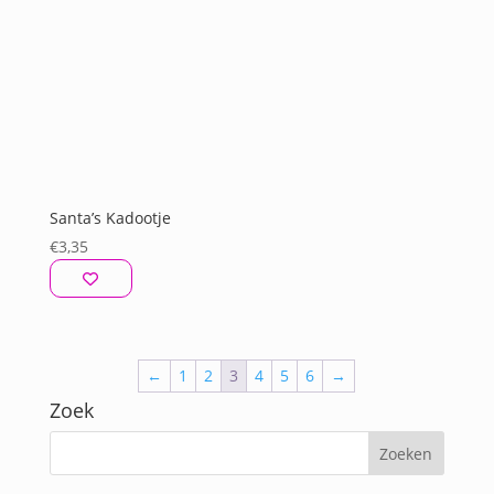
Santa’s Kadootje
€
3,35
←
1
2
3
4
5
6
→
Zoek