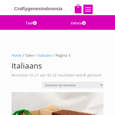


Craftygenesindonesia
Taal
Valuta


Home
/ Talen /
Italiaans
/ Pagina 3
Italiaans
Gesorte
Resultaat 19–27 van de 52 resultaten wordt getoond
op
nieuwst