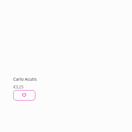
Carlo Acutis
€
3,25