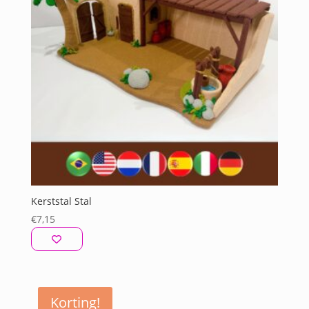
Kerststal Stal
€
7,15
Korting!