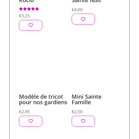
Rocio
Sainte Nuit
€
4,00
Note
€
3,25
5.00
sur 5
Modèle de tricot
Mini Sainte
pour nos gardiens
Famille
€
2,95
€
2,50