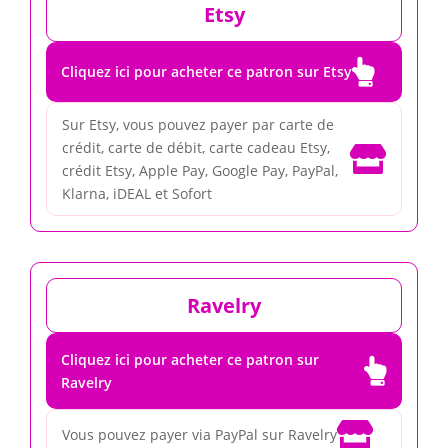
Etsy

Cliquez ici pour acheter ce patron sur Etsy
Sur Etsy, vous pouvez payer par carte de
crédit, carte de débit, carte cadeau Etsy,

crédit Etsy, Apple Pay, Google Pay, PayPal,
Klarna, iDEAL et Sofort
Ravelry
Cliquez ici pour acheter ce patron sur

Ravelry

Vous pouvez payer via PayPal sur Ravelry