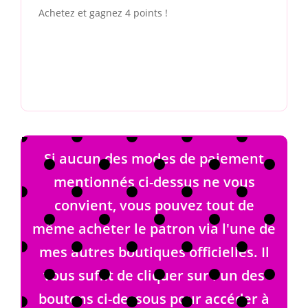
Achetez et gagnez 4 points !
Si aucun des modes de paiement
mentionnés ci-dessus ne vous
convient, vous pouvez tout de
même acheter le patron via l'une de
mes autres boutiques officielles. Il
vous suffit de cliquer sur l'un des
boutons ci-dessous pour accéder à