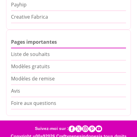
Payhip
Creative Fabrica
Pages importantes
Liste de souhaits
Modèles gratuits
Modèles de remise
Avis
Foire aux questions





Suivez-moi sur :
Copyright u00a92026 Craftygenesindonesia tous droits