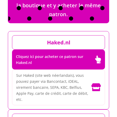
la boutique et y acheter le même
patron.
Haked.nl
Cliquez ici pour acheter ce patron sur

Haked.nl
Sur Haked (site web néerlandais), vous
pouvez payer via Bancontact, iDEAL,

virement bancaire, SEPA, KBC, Belfius,
Apple Pay, carte de crédit, carte de débit,
etc.