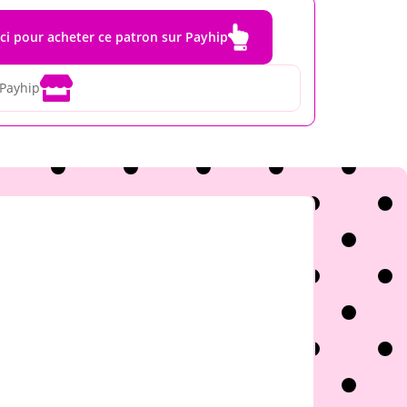

ici pour acheter ce patron sur Payhip

 Payhip