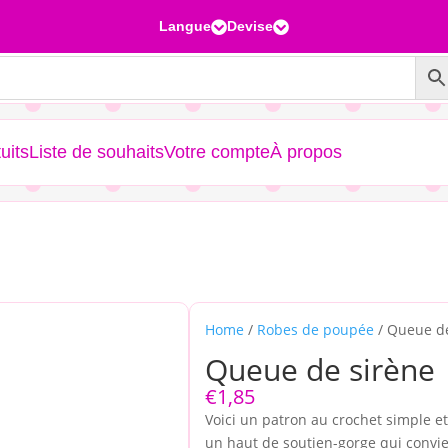
Langue
Devise


uits
Liste de souhaits
Votre compte
À propos
Home
/
Robes de poupée
/ Queue de
Queue de sirène
€
1,85
Voici un patron au crochet simple e
un haut de soutien-gorge qui convi