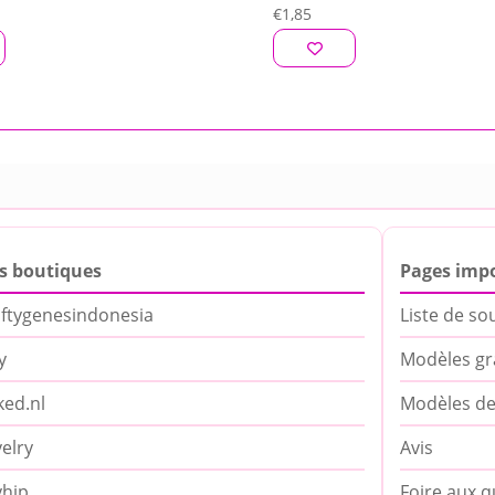
€
1,85
s boutiques
Pages imp
ftygenesindonesia
Liste de so
y
Modèles gr
ed.nl
Modèles de
elry
Avis
yhip
Foire aux q