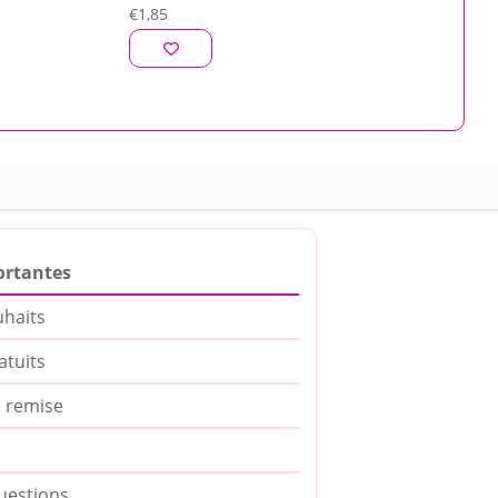
€
1,85
ortantes
uhaits
atuits
 remise
uestions