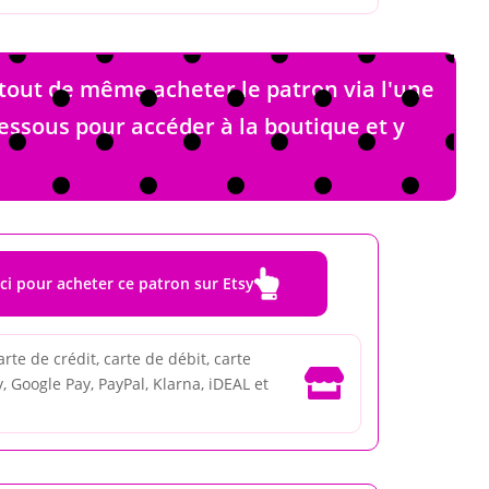
tout de même acheter le patron via l'une
-dessous pour accéder à la boutique et y

ici pour acheter ce patron sur Etsy
rte de crédit, carte de débit, carte

, Google Pay, PayPal, Klarna, iDEAL et