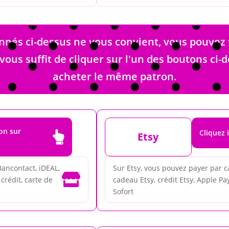
és ci-dessus ne vous convient, vous pouvez 
 vous suffit de cliquer sur l'un des boutons ci
acheter le même patron.
ron sur
Cliquez 

Etsy
Bancontact, iDEAL,
Sur Etsy, vous pouvez payer par ca

crédit, carte de
cadeau Etsy, crédit Etsy, Apple Pay
Sofort