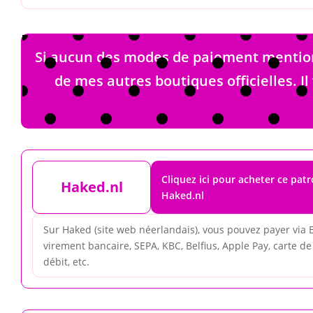
Si aucun des modes de paiement mentionn
de mes autres boutiques officielles. Il
Cliquez ici pour acheter ce pat
Haked.nl
Haked.nl
Sur Haked (site web néerlandais), vous pouvez payer via 
virement bancaire, SEPA, KBC, Belfius, Apple Pay, carte de 
débit, etc.