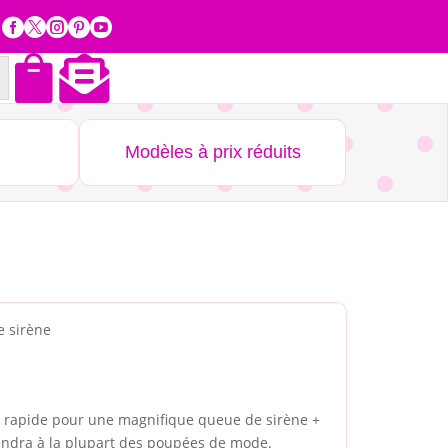







Modèles à prix réduits
 sirène
t rapide pour une magnifique queue de sirène +
endra à la plupart des poupées de mode.