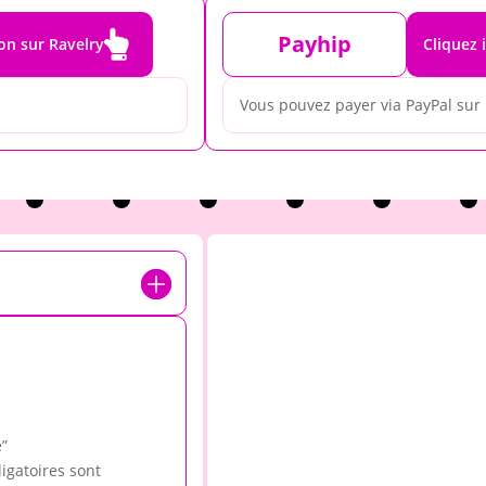

Payhip
ron sur Ravelry
Cliquez 
Vous pouvez payer via PayPal sur
e”
igatoires sont