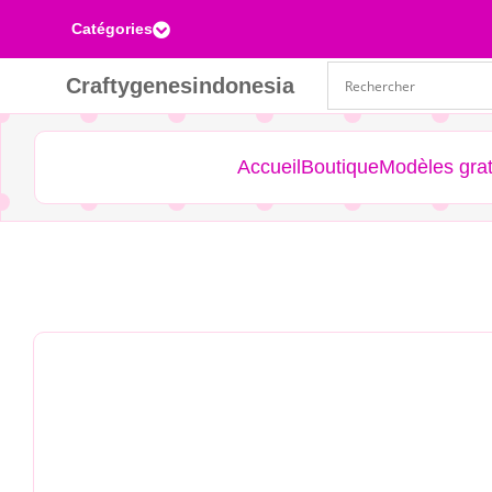
Catégories

Craftygenesindonesia
Accueil
Boutique
Modèles grat