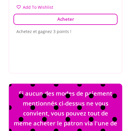
Add To Wishlist
Acheter
Achetez et gagnez 3 points !
Si aucun des modes de paiement
mentionnés ci-dessus ne vous
convient, vous pouvez tout de
même acheter le patron via l'une de