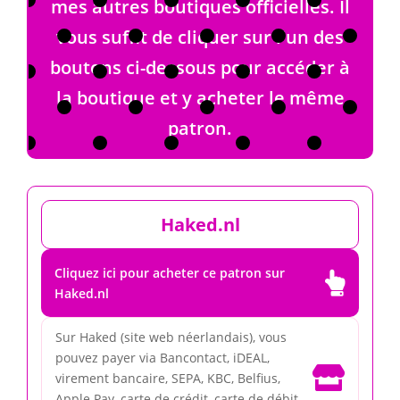
mes autres boutiques officielles. Il
vous suffit de cliquer sur l'un des
boutons ci-dessous pour accéder à
la boutique et y acheter le même
patron.
Haked.nl
Cliquez ici pour acheter ce patron sur

Haked.nl
Sur Haked (site web néerlandais), vous
pouvez payer via Bancontact, iDEAL,

virement bancaire, SEPA, KBC, Belfius,
Apple Pay, carte de crédit, carte de débit,