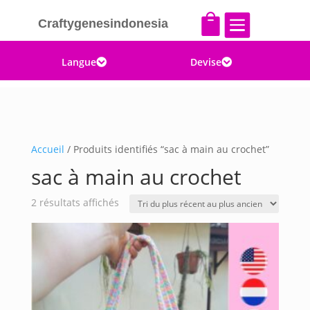


Craftygenesindonesia
Langue
Devise


Accueil
/ Produits identifiés “sac à main au crochet”
sac à main au crochet
Trié
2 résultats affichés
du
plus
récent
au
plus
ancien