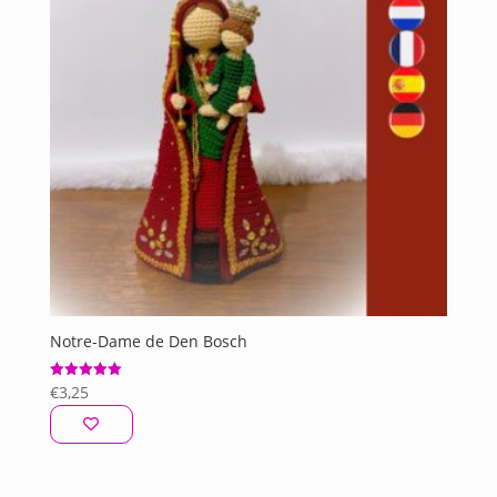
Notre-Dame de Den Bosch
€
3,25
Note
5.00
sur 5