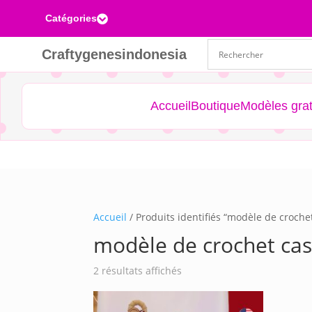
Catégories

Craftygenesindonesia
Accueil
Boutique
Modèles grat
Accueil
/ Produits identifiés “modèle de croche
modèle de crochet cas
Trié
2 résultats affichés
du
plus