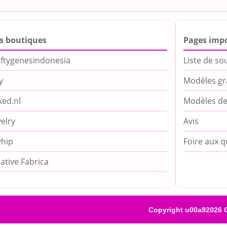
s boutiques
Pages imp
ftygenesindonesia
Liste de so
y
Modèles gr
ed.nl
Modèles de
elry
Avis
yhip
Foire aux q
ative Fabrica
Copyright u00a92026 C