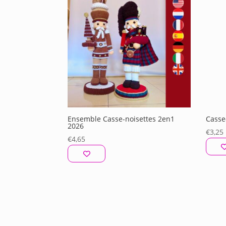
récent
au
plus
ancien
Ensemble Casse-noisettes 2en1
Casse
2026
€
3,25
€
4,65