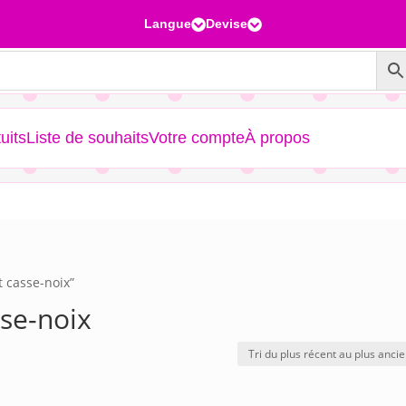
Langue
Devise


uits
Liste de souhaits
Votre compte
À propos
t casse-noix”
se-noix