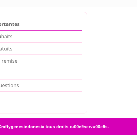
ortantes
uhaits
atuits
 remise
uestions
raftygenesindonesia tous droits ru00e9servu00e9s.