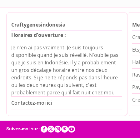
Craftygenesindonesia
Me
Horaires d'ouverture :
Cra
Je n'en ai pas vraiment. Je suis toujours
Ets
disponible quand je suis réveillé. N'oublie pas
Hak
que je suis en Indonésie. Il y a probablement
un gros décalage horaire entre nos deux
Rav
endroits. Si je ne te réponds pas dans l'heure
ou les deux heures qui suivent, c'est
Pa
probablement parce qu'il fait nuit chez moi.
Cre
Contactez-moi ici





Suivez-moi sur :