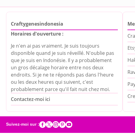
Craftygenesindonesia
Me
Horaires d'ouverture :
Cra
Je n'en ai pas vraiment. Je suis toujours
Ets
disponible quand je suis réveillé. N'oublie pas
Hak
que je suis en Indonésie. Il y a probablement
un gros décalage horaire entre nos deux
Rav
endroits. Si je ne te réponds pas dans l'heure
ou les deux heures qui suivent, c'est
Pa
probablement parce qu'il fait nuit chez moi.
Cre
Contactez-moi ici





Suivez-moi sur :