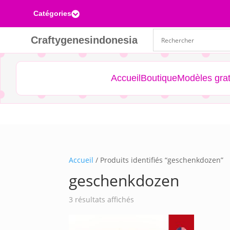
Catégories

Craftygenesindonesia
Accueil
Boutique
Modèles grat
Accueil
/ Produits identifiés “geschenkdozen”
geschenkdozen
Trié
3 résultats affichés
du
plus