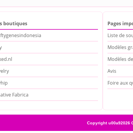
s boutiques
Pages imp
ftygenesindonesia
Liste de so
y
Modèles gr
ed.nl
Modèles de
elry
Avis
yhip
Foire aux q
ative Fabrica
Copyright u00a92026 C