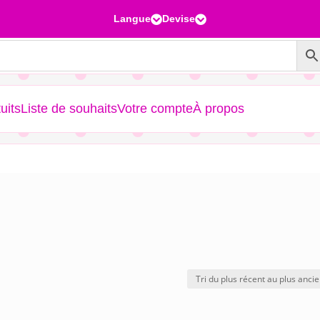
Langue
Devise


uits
Liste de souhaits
Votre compte
À propos