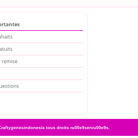
ortantes
uhaits
atuits
 remise
uestions
raftygenesindonesia tous droits ru00e9servu00e9s.