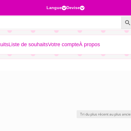
Langue
Devise


uits
Liste de souhaits
Votre compte
À propos