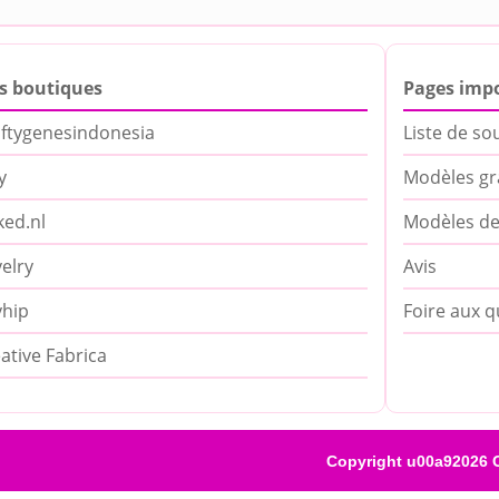
s boutiques
Pages imp
ftygenesindonesia
Liste de so
y
Modèles gr
ed.nl
Modèles de
elry
Avis
yhip
Foire aux q
ative Fabrica
Copyright u00a92026 C