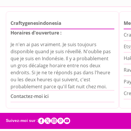
Craftygenesindonesia
Me
Horaires d'ouverture :
Cra
Je n'en ai pas vraiment. Je suis toujours
Ets
disponible quand je suis réveillé. N'oublie pas
Hak
que je suis en Indonésie. Il y a probablement
un gros décalage horaire entre nos deux
Rav
endroits. Si je ne te réponds pas dans l'heure
ou les deux heures qui suivent, c'est
Pa
probablement parce qu'il fait nuit chez moi.
Cre
Contactez-moi ici





Suivez-moi sur :