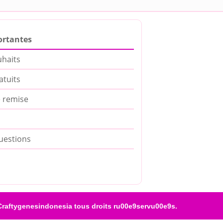
ortantes
uhaits
atuits
 remise
uestions
raftygenesindonesia tous droits ru00e9servu00e9s.