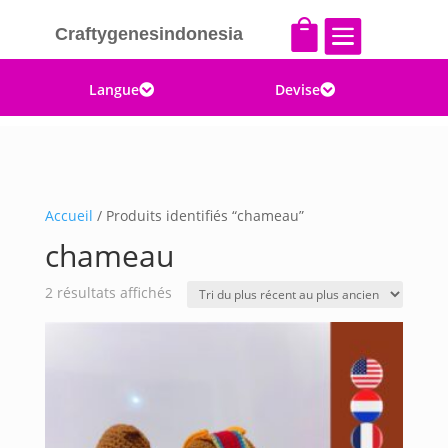


Craftygenesindonesia
Langue
Devise


Accueil
/ Produits identifiés “chameau”
chameau
Trié
2 résultats affichés
du
plus
récent
au
plus
ancien