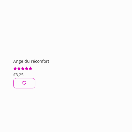
Ange du réconfort
€
3,25
Note
5.00
sur 5