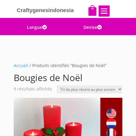


Craftygenesindonesia
Langue
Devise


Accueil
/ Produits identifiés “Bougies de Noël”
Bougies de Noël
Trié
9 résultats affichés
du
plus
récent
au
plus
ancien