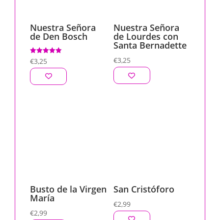
Nuestra Señora
Nuestra Señora
de Den Bosch
de Lourdes con
Santa Bernadette
€
3,25
Valorado
€
3,25
con
5.00
de 5
Busto de la Virgen
San Cristóforo
María
€
2,99
€
2,99