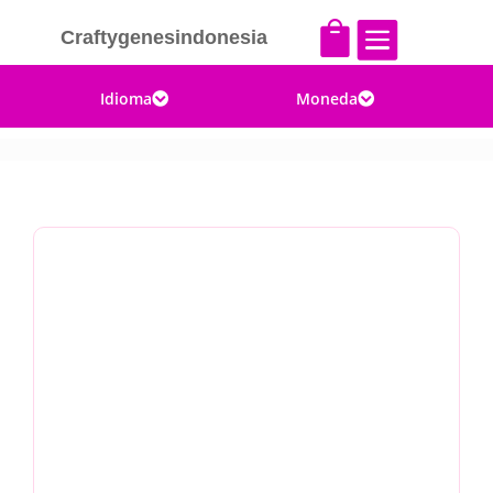


Craftygenesindonesia
Idioma
Moneda

