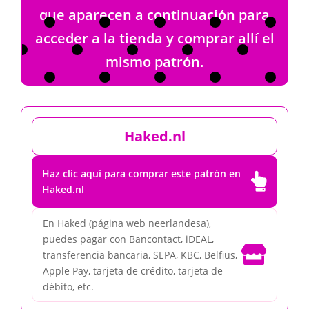
que aparecen a continuación para
acceder a la tienda y comprar allí el
mismo patrón.
Haked.nl
Haz clic aquí para comprar este patrón en

Haked.nl
En Haked (página web neerlandesa),
puedes pagar con Bancontact, iDEAL,

transferencia bancaria, SEPA, KBC, Belfius,
Apple Pay, tarjeta de crédito, tarjeta de
débito, etc.