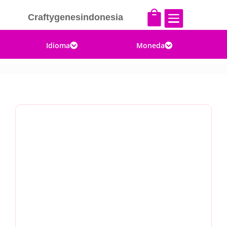


Craftygenesindonesia
Idioma
Moneda

