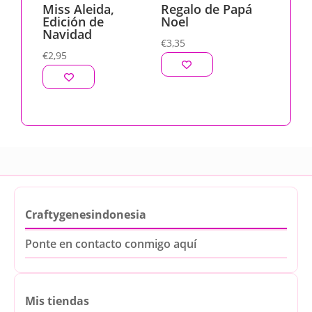
Miss Aleida,
Regalo de Papá
Edición de
Noel
Navidad
€
3,35
€
2,95
Craftygenesindonesia
Ponte en contacto conmigo aquí
Mis tiendas