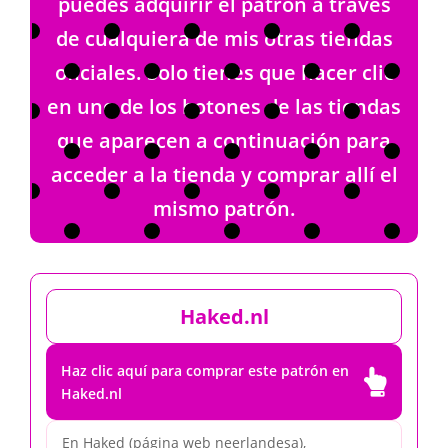
puedes adquirir el patrón a través
de cualquiera de mis otras tiendas
oficiales. Solo tienes que hacer clic
en uno de los botones de las tiendas
que aparecen a continuación para
acceder a la tienda y comprar allí el
mismo patrón.
Haked.nl
Haz clic aquí para comprar este patrón en

Haked.nl
En Haked (página web neerlandesa),