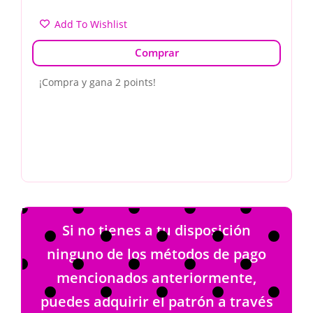
Add To Wishlist
Comprar
¡Compra y gana 2 points!
Si no tienes a tu disposición
ninguno de los métodos de pago
mencionados anteriormente,
puedes adquirir el patrón a través