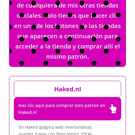
de cualquiera de mis otras tiendas
oficiales. Solo tienes que hacer clic
en uno de los botones de las tiendas
que aparecen a continuación para
acceder a la tienda y comprar allí el
mismo patrón.
Haked.nl
Haz clic aquí para comprar este patrón en

Haked.nl
En Haked (página web neerlandesa),
puedes pagar con Bancontact, iDEAL,