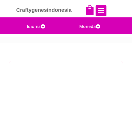


Craftygenesindonesia
Idioma
Moneda

