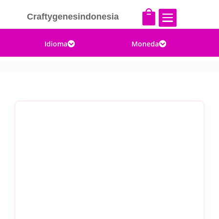


Craftygenesindonesia
Idioma
Moneda

