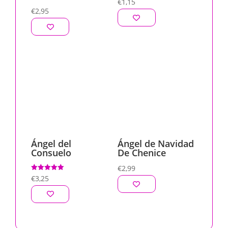
€
1,15
€
2,95
Ángel del
Ángel de Navidad
Consuelo
De Chenice
€
2,99
Valorado
€
3,25
con
5.00
de 5