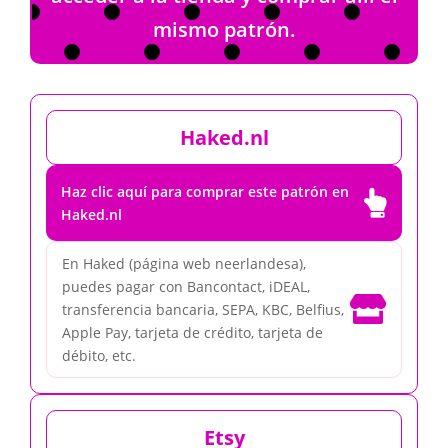
mismo patrón.
Haked.nl
Haz clic aquí para comprar este patrón en

Haked.nl
En Haked (página web neerlandesa),
puedes pagar con Bancontact, iDEAL,

transferencia bancaria, SEPA, KBC, Belfius,
Apple Pay, tarjeta de crédito, tarjeta de
débito, etc.
Etsy