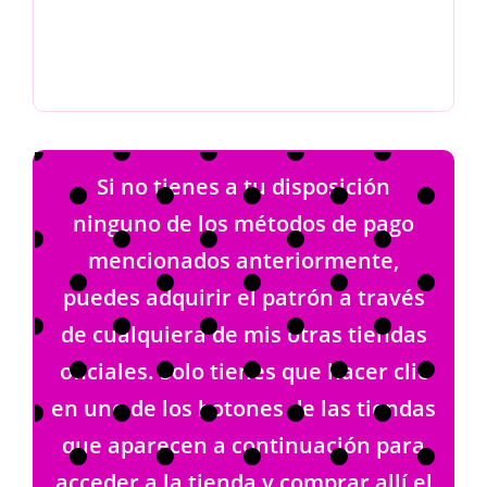
Si no tienes a tu disposición
ninguno de los métodos de pago
mencionados anteriormente,
puedes adquirir el patrón a través
de cualquiera de mis otras tiendas
oficiales. Solo tienes que hacer clic
en uno de los botones de las tiendas
que aparecen a continuación para
acceder a la tienda y comprar allí el