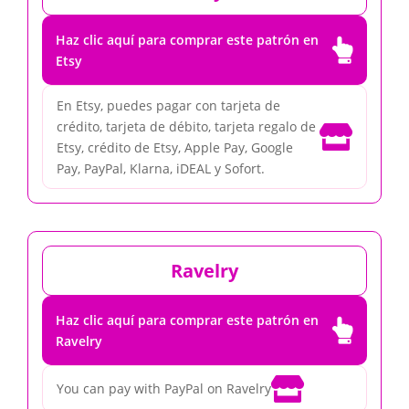
Haz clic aquí para comprar este patrón en

Etsy
En Etsy, puedes pagar con tarjeta de
crédito, tarjeta de débito, tarjeta regalo de

Etsy, crédito de Etsy, Apple Pay, Google
Pay, PayPal, Klarna, iDEAL y Sofort.
Ravelry
Haz clic aquí para comprar este patrón en

Ravelry

You can pay with PayPal on Ravelry