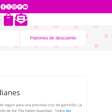







Patrones de descuento
dianes
 de seguir para una preciosa cruz de ganchillo. La
illo de For The Fallen Guardian. Todos
los