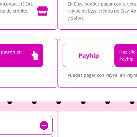
ncontact, iDEAL,
En Etsy, puedes pagar con tarjeta d

eta de crédito,
regalo de Etsy, crédito de Etsy, Ap
y Sofort.
e patrón en
Haz clic

Payhip
Payhip
Puedes pagar con PayPal en Payh