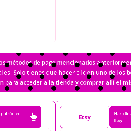
 los métodos de pago mencionados anteriormen
ales. Solo tienes que hacer clic en uno de los
n para acceder a la tienda y comprar allí el m
e patrón en
Haz clic

Etsy
Etsy