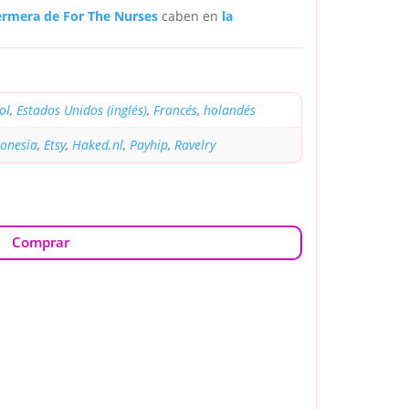
ermera de For The Nurses
caben en
la
ol
,
Estados Unidos (inglés)
,
Francés
,
holandés
donesia
,
Etsy
,
Haked.nl
,
Payhip
,
Ravelry
Comprar