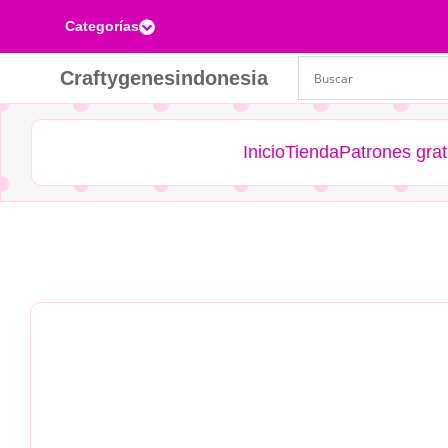
Categorías

Craftygenesindonesia
Inicio
Tienda
Patrones grat