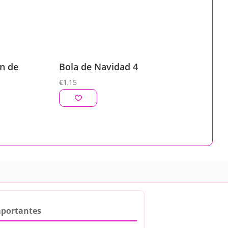
an de
Bola de Navidad 4
€
1,15
mportantes