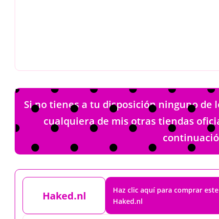
Si no tienes a tu disposición ninguno de
cualquiera de mis otras tiendas ofici
continuació
Haz clic aquí para comprar est
Haked.nl
Haked.nl