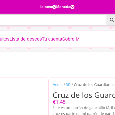
Idioma
Moneda


uitos
Lista de deseos
Tu cuenta
Sobre Mi
Home
/
3D
/ Cruz de los Guardianes
Cruz de los Guar
€
1,45
Este es un patrón de ganchillo fácil
cruz es parte de mi patrón de ganch