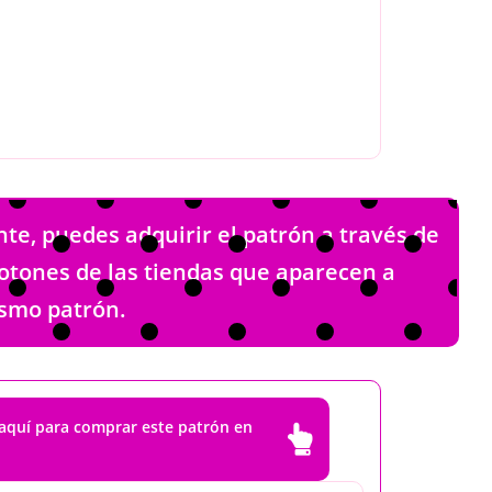
te, puedes adquirir el patrón a través de
 botones de las tiendas que aparecen a
ismo patrón.
 aquí para comprar este patrón en
