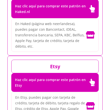
Haz clic aquí para comprar este patrón en

Haked.nl
En Haked (página web neerlandesa),
puedes pagar con Bancontact, iDEAL,

transferencia bancaria, SEPA, KBC, Belfius,
Apple Pay, tarjeta de crédito, tarjeta de
débito, etc.
Etsy
Haz clic aquí para comprar este patrón en

Etsy
En Etsy, puedes pagar con tarjeta de
crédito, tarjeta de débito, tarjeta regalo de

Etsy, crédito de Etsy, Apple Pay, Google