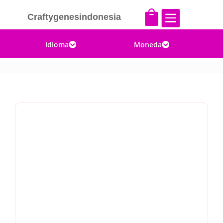


Craftygenesindonesia
Idioma
Moneda

