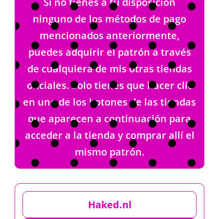
Si no tienes a tu disposición
ninguno de los métodos de pago
mencionados anteriormente,
puedes adquirir el patrón a través
de cualquiera de mis otras tiendas
oficiales. Solo tienes que hacer clic
en uno de los botones de las tiendas
que aparecen a continuación para
acceder a la tienda y comprar allí el
mismo patrón.
Haked.nl