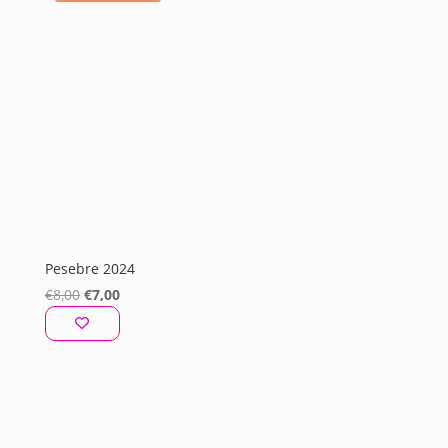
Pesebre 2024
El
El
€
8,00
€
7,00
precio
precio
original
actual
era:
es:
€8,00.
€7,00.