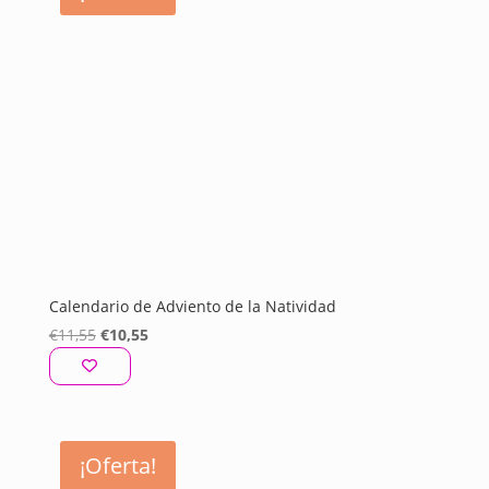
Calendario de Adviento de la Natividad
El
El
€
11,55
€
10,55
precio
precio
original
actual
era:
es:
€11,55.
€10,55.
¡Oferta!