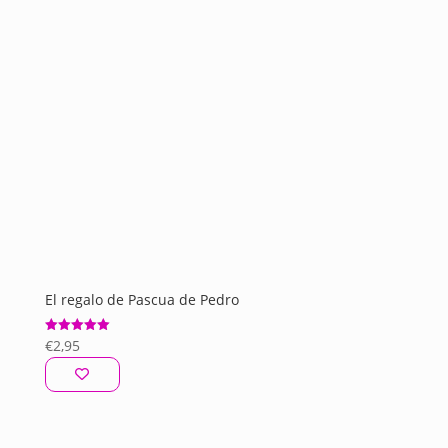
El regalo de Pascua de Pedro
€
2,95
Valorado
con
5.00
de 5