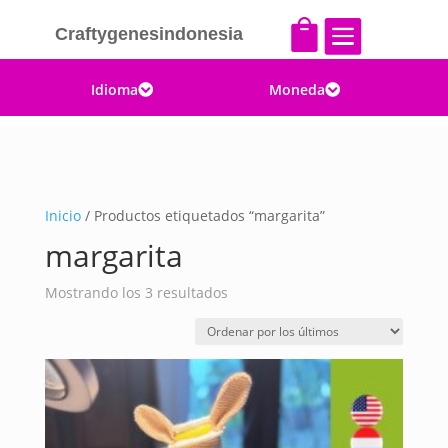


Craftygenesindonesia
Idioma
Moneda


Inicio
/ Productos etiquetados “margarita”
margarita
Ordenado
Mostrando los 3 resultados
por
los
últimos