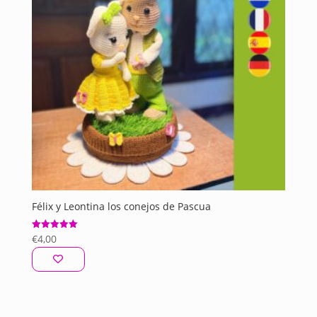
Félix y Leontina los conejos de Pascua
€
4,00
Valorado
con
5.00
de 5