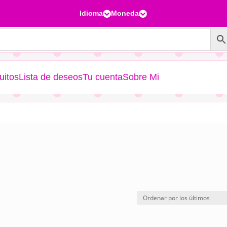
Idioma
Moneda


uitos
Lista de deseos
Tu cuenta
Sobre Mi