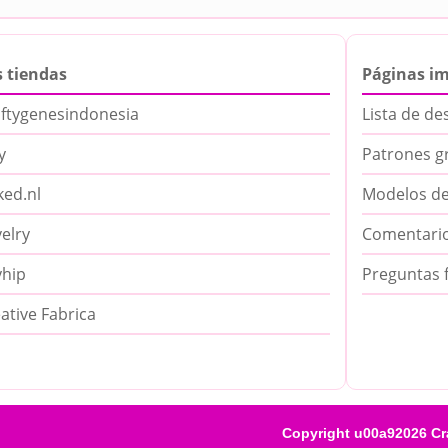
 tiendas
Páginas i
ftygenesindonesia
Lista de de
y
Patrones g
ed.nl
Modelos de
elry
Comentari
yhip
Preguntas 
ative Fabrica
Copyright u00a92026 Cr