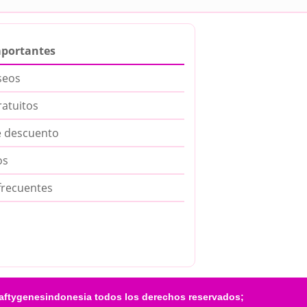
mportantes
seos
ratuitos
 descuento
os
frecuentes
aftygenesindonesia todos los derechos reservados;