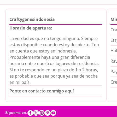
Craftygenesindonesia
Mis
Horario de apertura:
Cra
La verdad es que no tengo ninguno. Siempre
Ets
estoy disponible cuando estoy despierto. Ten
Hak
en cuenta que estoy en Indonesia.
Probablemente haya una gran diferencia
Rav
horaria entre nuestros lugares de residencia.
Si no te respondo en un plazo de 1 o 2 horas,
Pa
es probable que sea porque ya sea de noche
Cre
en mi país.
Ponte en contacto conmigo aquí





Sígueme en: