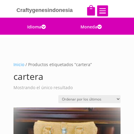


Craftygenesindonesia
Idioma
Moneda


Inicio
/ Productos etiquetados “cartera”
cartera
Mostrando el único resultado