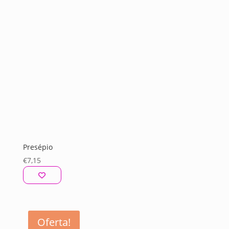
Presépio
€
7,15
Oferta!