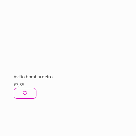
Avião bombardeiro
€
3,35