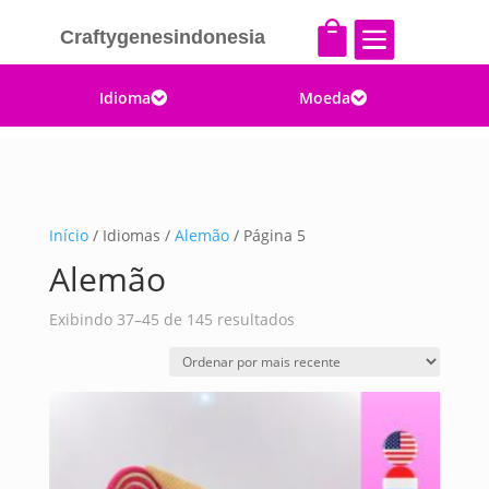


Craftygenesindonesia
Idioma
Moeda


Início
/ Idiomas /
Alemão
/ Página 5
Alemão
Classificado
Exibindo 37–45 de 145 resultados
por
mais
recente