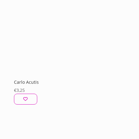
Carlo Acutis
€
3,25