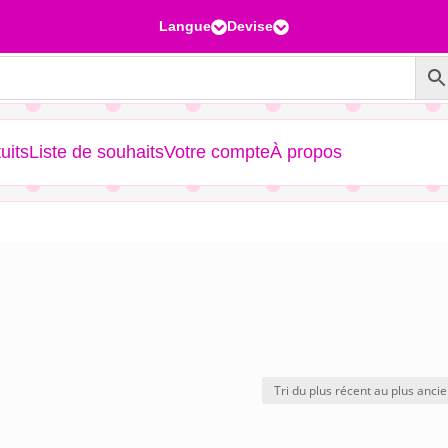
Langue
Devise


uits
Liste de souhaits
Votre compte
À propos