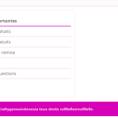
ortantes
uhaits
atuits
 remise
uestions
raftygenesindonesia tous droits ru00e9servu00e9s.