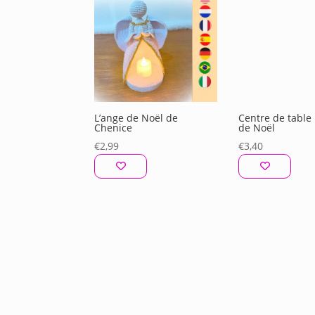
récent
au
plus
ancien
L’ange de Noël de
Centre de table
Chenice
de Noël
€
2,99
€
3,40