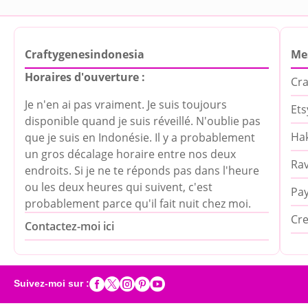
Craftygenesindonesia
Me
Horaires d'ouverture :
Cra
Je n'en ai pas vraiment. Je suis toujours
Ets
disponible quand je suis réveillé. N'oublie pas
Hak
que je suis en Indonésie. Il y a probablement
un gros décalage horaire entre nos deux
Rav
endroits. Si je ne te réponds pas dans l'heure
ou les deux heures qui suivent, c'est
Pa
probablement parce qu'il fait nuit chez moi.
Cre
Contactez-moi ici





Suivez-moi sur :