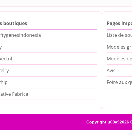
s boutiques
Pages imp
ftygenesindonesia
Liste de so
y
Modèles gr
ed.nl
Modèles de
elry
Avis
yhip
Foire aux q
ative Fabrica
Copyright u00a92026 C