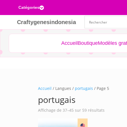
Catégories

Craftygenesindonesia
Accueil
Boutique
Modèles grat
Accueil
/ Langues /
portugais
/ Page 5
portugais
Trié
Affichage de 37–45 sur 59 résultats
du
plus