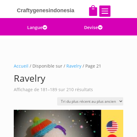


Craftygenesindonesia
Langue
Devise


Accueil
/ Disponible sur /
Ravelry
/ Page 21
Ravelry
Trié
Affichage de 181–189 sur 210 résultats
du
plus
récent
au
plus
ancien